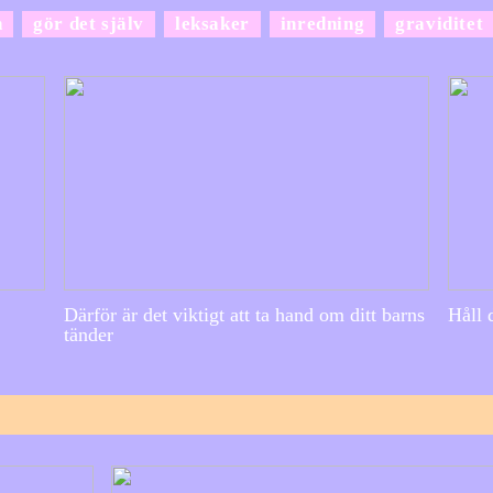
n
gör det själv
leksaker
inredning
graviditet
Därför är det viktigt att ta hand om ditt barns
Håll 
tänder