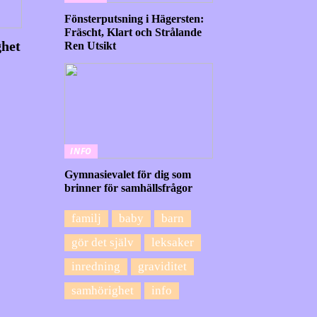
Fönsterputsning i Hägersten:
Fräscht, Klart och Strålande
ghet
Ren Utsikt
INFO
Gymnasievalet för dig som
brinner för samhällsfrågor
familj
baby
barn
gör det själv
leksaker
inredning
graviditet
samhörighet
info