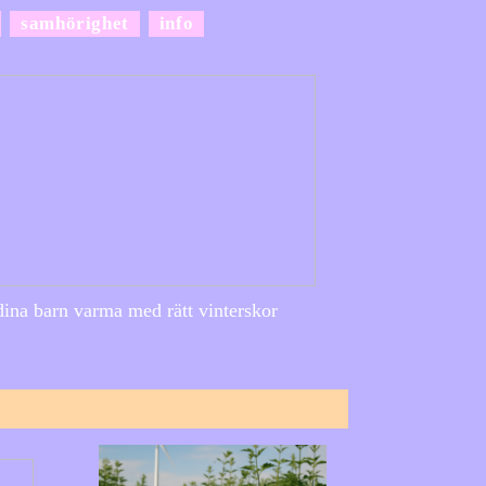
samhörighet
info
dina barn varma med rätt vinterskor