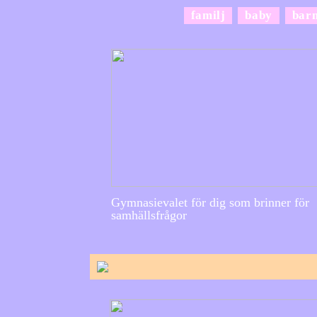
familj
baby
bar
Gymnasievalet för dig som brinner för
samhällsfrågor