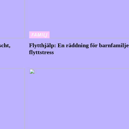
FAMILJ
scht,
Flytthjälp: En räddning för barnfamilje
flyttstress