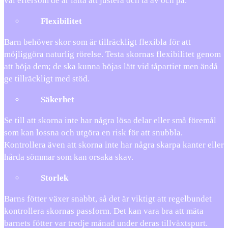
val eftersom de är lätta att justera och ta av och på.
Flexibilitet
Barn behöver skor som är tillräckligt flexibla för att
möjliggöra naturlig rörelse. Testa skornas flexibilitet genom
att böja dem; de ska kunna böjas lätt vid tåpartiet men ändå
ge tillräckligt med stöd.
Säkerhet
Se till att skorna inte har några lösa delar eller små föremål
som kan lossna och utgöra en risk för att snubbla.
Kontrollera även att skorna inte har några skarpa kanter eller
hårda sömmar som kan orsaka skav.
Storlek
Barns fötter växer snabbt, så det är viktigt att regelbundet
kontrollera skornas passform. Det kan vara bra att mäta
barnets fötter var tredje månad under deras tillväxtspurt.