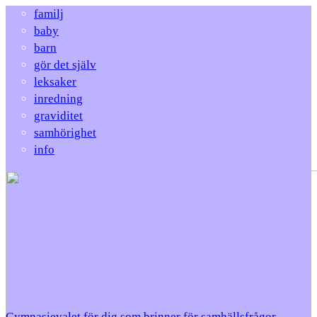
familj
baby
barn
gör det själv
leksaker
inredning
graviditet
samhörighet
info
Gymnasievalet för dig som brinner för samhällsfrågor