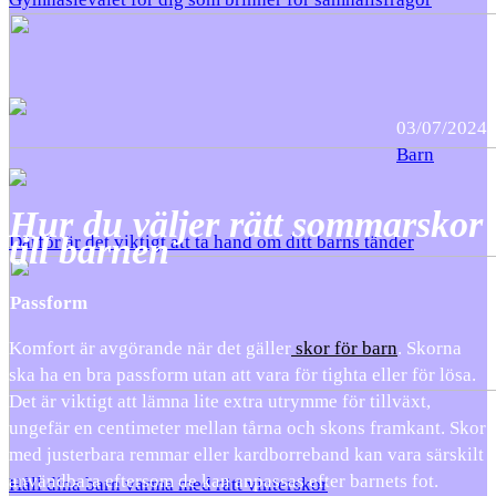
03/07/2024
Barn
Hur du väljer rätt sommarskor
till barnen
Därför är det viktigt att ta hand om ditt barns tänder
Passform
Komfort är avgörande när det gäller
skor för barn
. Skorna
ska ha en bra passform utan att vara för tighta eller för lösa.
Det är viktigt att lämna lite extra utrymme för tillväxt,
ungefär en centimeter mellan tårna och skons framkant. Skor
med justerbara remmar eller kardborreband kan vara särskilt
användbara eftersom de kan anpassas efter barnets fot.
Håll dina barn varma med rätt vinterskor