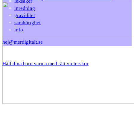
leksaker
inredning
graviditet
samhörighet
info
hej@merdigitalt.se
Håll dina barn varma med rätt vinterskor