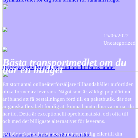
15/06/2022
Uncategorized
Bästa transportmedlet om du
har en budget
Därför är det viktigt att ta hand om ditt barns tänder
Ett stort antal onlineåterförsäljare tillhandahåller nuförtiden
olika former av leverans. Något som är väldigt populärt nu
är ibland att få beställningen förd till en paketbutik, där det
är ganska flexibelt för dig att kunna hämta dina varor när du
har tid. Detta är exceptionellt oproblematiskt, och ofta till
och med det billigaste alternativet för leverans.
Du bör också välja att leverera hem till dig eller till din
Håll dina barn varma med rätt vinterskor