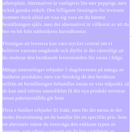
arbetsplats. Alternativet är vanligtvis lite mer pepprigt, men
också ganska enkelt. Den billigaste lösningen för leverans
kommer dock alltid att visa sig vara att du hämtar
beställningen själv, men det alternativet är villkorat av att du
bor en bit från nätbutikens huvudkontor.
Förmågan att leverera kan vara mycket central om vi
behöver varorna omgående och därför är det väsentligt att
du studerar den beräknade leveranstiden för varan i fråga.
Många internetlager erbjuder 1-dagsleverans på många av
butikens produkter, men var försiktig då den beräknas
utifrån att beställningen behandlas innan en viss tidpunkt, så
de kan med största sannolikhet få din nya produkt serveras
innan paketanställda går hem.
Flera e-butiker erbjuder fri frakt, men för det mesta är det
under förutsättning att du handlar för ett specifikt pris. Som
ett alternativ måste du överväga den enklaste typen av
leverans, som oftast – oavsett om du bor i närheten av