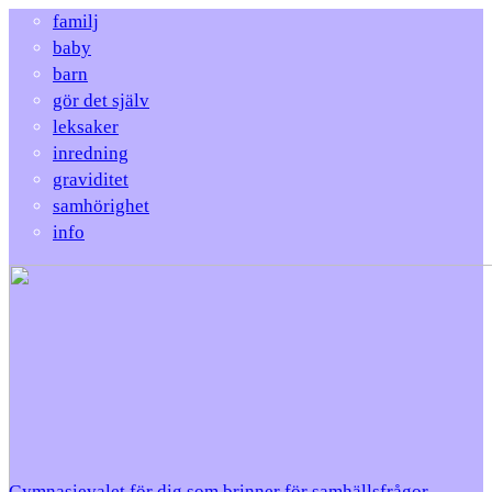
familj
baby
barn
gör det själv
leksaker
inredning
graviditet
samhörighet
info
Gymnasievalet för dig som brinner för samhällsfrågor