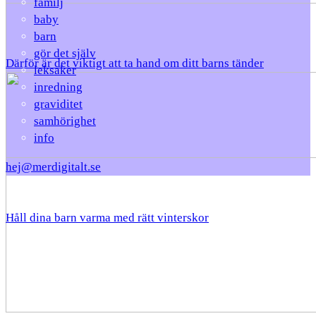
familj
baby
barn
gör det själv
Därför är det viktigt att ta hand om ditt barns tänder
leksaker
inredning
graviditet
samhörighet
info
hej@merdigitalt.se
Håll dina barn varma med rätt vinterskor