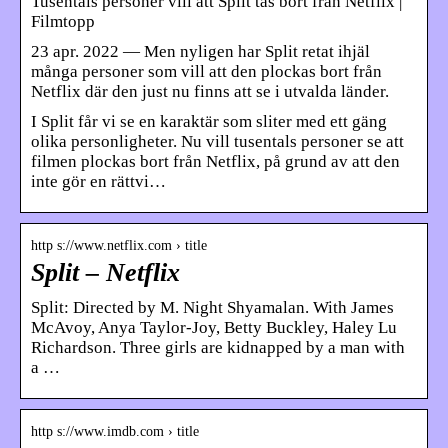
Tusentals personer vill att Split tas bort från Netflix |
Filmtopp
23 apr. 2022 — Men nyligen har Split retat ihjäl
många personer som vill att den plockas bort från
Netflix där den just nu finns att se i utvalda länder.
I Split får vi se en karaktär som sliter med ett gäng
olika personligheter. Nu vill tusentals personer se att
filmen plockas bort från Netflix, på grund av att den
inte gör en rättvi…
http s://www.netflix.com › title
Split – Netflix
Split: Directed by M. Night Shyamalan. With James
McAvoy, Anya Taylor-Joy, Betty Buckley, Haley Lu
Richardson. Three girls are kidnapped by a man with
a …
http s://www.imdb.com › title