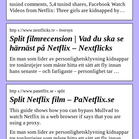
tusind comments, 5,4 tusind shares, Facebook Watch
Videos from Netflix: Three girls are kidnapped by…
http s://www.nextflicks.tv › översyn
Split filmrecension | Vad du ska se
härnäst på Netflix – Nextflicks
En man som lider av personlighetsklyvning kidnappar
tre tonårstjejer som måste hitta ett sätt att fly innan
hans senaste – och farligaste – personlighet tar …
http s://www.panetflix.se › split
Split Netflix film – PaNetflix.se
This guide shows how you can bypass Mullvad to
watch Netflix in a web browser if says that you are
using a proxy.
En man som lider av personlighetsklyvning kidnappar
tre tonårstjejer som måste hitta ett sätt att fly innan