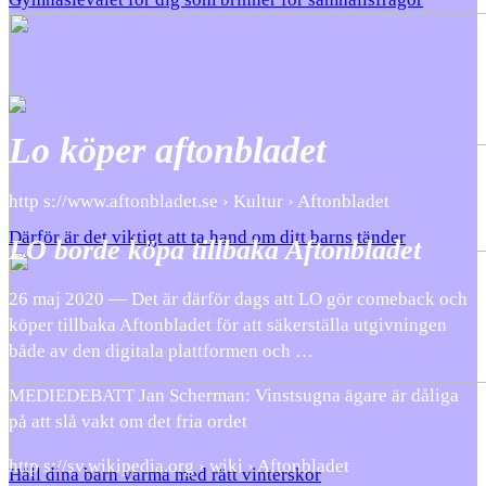
Lo köper aftonbladet
http s://www.aftonbladet.se › Kultur › Aftonbladet
Därför är det viktigt att ta hand om ditt barns tänder
LO borde köpa tillbaka Aftonbladet
26 maj 2020 — Det är därför dags att LO gör comeback och
köper tillbaka Aftonbladet för att säkerställa utgivningen
både av den digitala plattformen och …
MEDIEDEBATT Jan Scherman: Vinstsugna ägare är dåliga
på att slå vakt om det fria ordet
http s://sv.wikipedia.org › wiki › Aftonbladet
Håll dina barn varma med rätt vinterskor