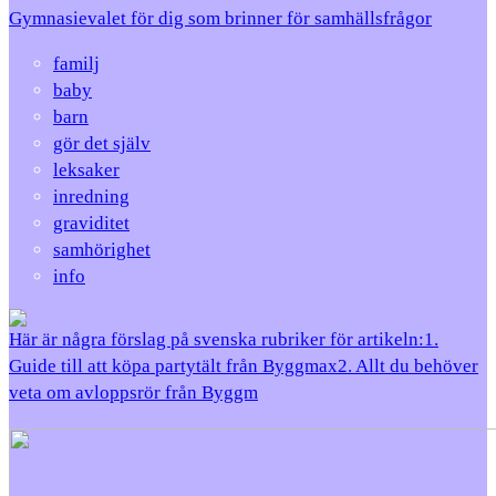
Gymnasievalet för dig som brinner för samhällsfrågor
familj
baby
barn
gör det själv
leksaker
inredning
graviditet
samhörighet
info
Här är några förslag på svenska rubriker för artikeln:1.
Guide till att köpa partytält från Byggmax2. Allt du behöver
veta om avloppsrör från Byggm