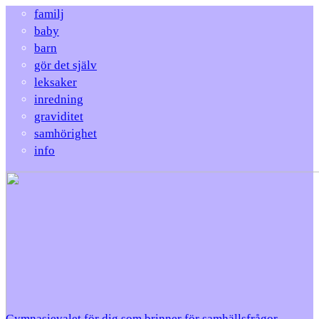
familj
baby
barn
gör det själv
leksaker
inredning
graviditet
samhörighet
info
Gymnasievalet för dig som brinner för samhällsfrågor