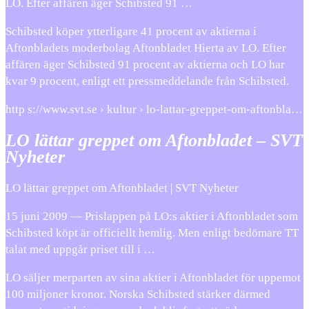
LO. Efter affären äger Schibsted 91 …
Schibsted köper ytterligare 41 procent av aktierna i
Aftonbladets moderbolag Aftonbladet Hierta av LO. Efter
affären äger Schibsted 91 procent av aktierna och LO har
kvar 9 procent, enligt ett pressmeddelande från Schibsted.
http s://www.svt.se › kultur › lo-lattar-greppet-om-aftonbla…
LO lättar greppet om Aftonbladet – SVT
Nyheter
LO lättar greppet om Aftonbladet | SVT Nyheter
15 juni 2009 — Prislappen på LO:s aktier i Aftonbladet som
Schibsted köpt är officiellt hemlig. Men enligt bedömare TT
talat med uppgår priset till i …
LO säljer merparten av sina aktier i Aftonbladet för uppemot
100 miljoner kronor. Norska Schibsted stärker därmed