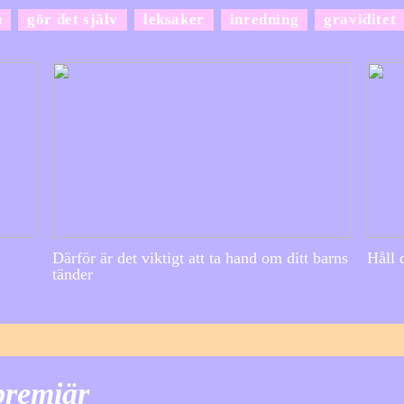
n
gör det själv
leksaker
inredning
graviditet
Därför är det viktigt att ta hand om ditt barns
Håll 
tänder
 premiär