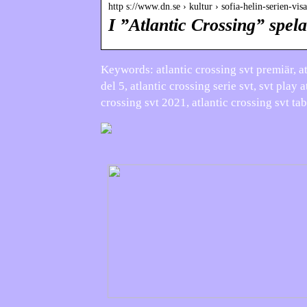
http s://www.dn.se › kultur › sofia-helin-serien-vi
I ”Atlantic Crossing” spel
Keywords: atlantic crossing svt premiär, atl
del 5, atlantic crossing serie svt, svt play a
crossing svt 2021, atlantic crossing svt tab