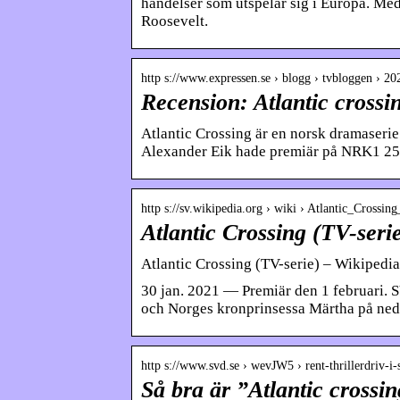
händelser som utspelar sig i Europa. Me
Roosevelt.
http s://www.expressen.se › blogg › tvbloggen › 20
Recension: Atlantic cross
Atlantic Crossing är en norsk dramaserie 
Alexander Eik hade premiär på NRK1 25
http s://sv.wikipedia.org › wiki › Atlantic_Cross
Atlantic Crossing (TV-seri
Atlantic Crossing (TV-serie) – Wikipedia
30 jan. 2021 — Premiär den 1 februari. 
och Norges kronprinsessa Märtha på ned
http s://www.svd.se › wevJW5 › rent-thrillerdriv-i
Så bra är ”Atlantic cross