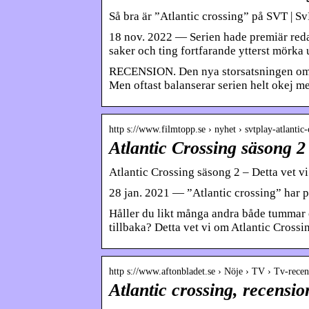
Så bra är ”Atlantic crossing” på SVT | S
18 nov. 2022 — Serien hade premiär redan
saker och ting fortfarande ytterst mörka 
RECENSION. Den nya storsatsningen om kr
Men oftast balanserar serien helt okej m
http s://www.filmtopp.se › nyhet › svtplay-atlantic
Atlantic Crossing säsong 2 
Atlantic Crossing säsong 2 – Detta vet vi
28 jan. 2021 — ”Atlantic crossing” har p
Håller du likt många andra både tummar 
tillbaka? Detta vet vi om Atlantic Crossi
http s://www.aftonbladet.se › Nöje › TV › Tv-recen
Atlantic crossing, recensio