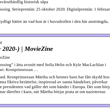
 svåruthärdlig historisk såpa
ossing. Seriepremiär. 25 oktober 2020. Digitalpremiär. 1 februar
ligt bättre än vad hon är i huvudrollen i den här ansträngda,
ng
e 2020-) | MovieZine
ieZine
ossing” i åtta avsnitt med Sofia Helin och Kyle MacLachlan i
ari. Kronprinsessan …
and. Kronprinsessan Märtha och hennes barn har fått skydd hos
enna fiktiva berättelse, inspirerad av sanna händelser, påverkar
 presidenten vad gäller det som händer i Europa. Det som börj
r därefter i kaos, när Märtha börjar prata ut om nazisternas