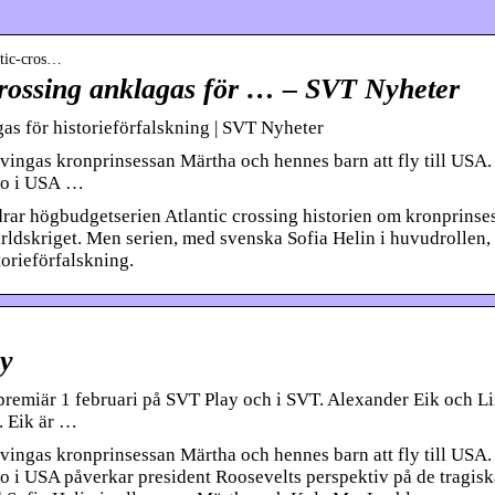
antic-cros…
 crossing anklagas för … – SVT Nyheter
gas för historieförfalskning | SVT Nyheter
ingas kronprinsessan Märtha och hennes barn att fly till USA.
aro i USA …
drar högbudgetserien Atlantic crossing historien om kronprinse
ldskriget. Men serien, med svenska Sofia Helin i huvudrollen,
torieförfalskning.
ay
 premiär 1 februari på SVT Play och i SVT. Alexander Eik och L
. Eik är …
ingas kronprinsessan Märtha och hennes barn att fly till USA.
aro i USA påverkar president Roosevelts perspektiv på de tragisk