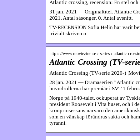
Atlantic crossing, recension: En stel och
31 jan. 2021 — Originaltitel. Atlantic Cr
2021. Antal säsonger. 0. Antal avsnitt.
TV-RECENSION Sofia Helin har varit betyd
trivialt skrivna o
http s://www.moviezine.se › series › atlantic-crossi
Atlantic Crossing (TV-seri
Atlantic Crossing (TV-serie 2020-) |Mov
28 jan. 2021 — Dramaserien ”Atlantic cr
huvudrollerna har premiär i SVT 1 febru
Norge på 1940-talet, ockuperat av Tyskl
president Roosevelt i Vita huset, och i d
kronprinsessans närvaro den amerikanske
som en vänskap förändras sakta och hamna
tyranni.