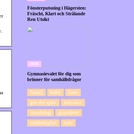
Fönsterputsning i Hägersten:
Fräscht, Klart och Strålande
er
Ren Utsikt
.
INFO
Gymnasievalet för dig som
brinner för samhällsfrågor
familj
baby
barn
ma
gör det själv
leksaker
inredning
graviditet
samhörighet
info