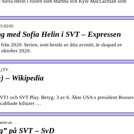
d Sofia Helin i rollen som Märtha och Kyle MacLachlan som
21/02/01
ing med Sofia Helin i SVT – Expressen
från 2020. Serien, som består av åtta avsnitt, är skapad av
 oktober 2020.
ing_(TV…
e) – Wikipedia
SVT1 och SVT Play. Betyg: 3 av 6. Åkte USA:s president Roosev
cabbade bilturer …
-serie-so…
ing” på SVT – SvD