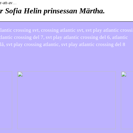
sar-att-av…
ar Sofia Helin prinsessan Märtha.
antic crossing svt, crossing atlantic svt, svt play atlantic cross
tlantic crossing del 7, svt play atlantic crossing del 6, atlantic
lå, svt play crossing atlantic, svt play atlantic crossing del 8