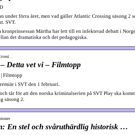
vD
 under förra året, men vad gäller Atlantic Crossing säsong 2 s
ut. SVT.
onprinsessan Märtha har lett till en infekterad debatt i Norge
ellan det dramatiska och det pedagogiska.
-crossi…
– Detta vet vi – Filmtopp
 | Filmtopp
remiär i SVT den 1 februari.
och tår för att den norska kriminalserien på SVT Play ska kom
ng säsong 2.
sioner
n: En stel och svåruthärdlig historisk …