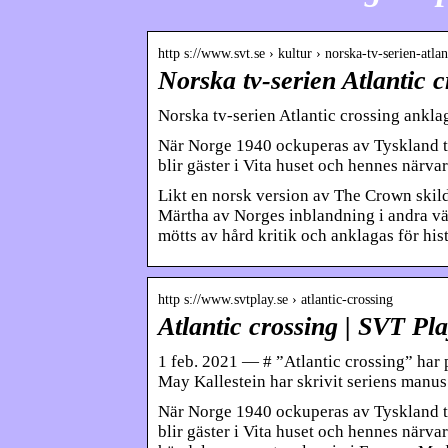
http s://www.svt.se › kultur › norska-tv-serien-atl
Norska tv-serien Atlantic
Norska tv-serien Atlantic crossing ankla
När Norge 1940 ockuperas av Tyskland tv
blir gäster i Vita huset och hennes närv
Likt en norsk version av The Crown skil
Märtha av Norges inblandning i andra vär
mötts av hård kritik och anklagas för his
http s://www.svtplay.se › atlantic-crossing
Atlantic crossing | SVT Pl
1 feb. 2021 — # ”Atlantic crossing” har
May Kallestein har skrivit seriens manus
När Norge 1940 ockuperas av Tyskland tv
blir gäster i Vita huset och hennes närv