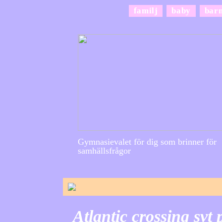
familj
baby
bar
Gymnasievalet för dig som brinner för
samhällsfrågor
Atlantic crossing svt