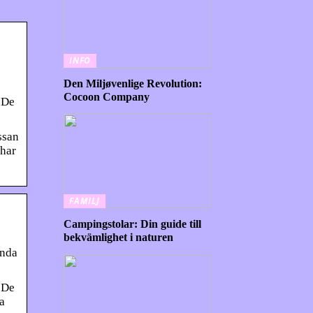
INFO
Den Miljøvenlige Revolution:
Cocoon Company
 De
ssan
 har
FAMILJ
Campingstolar: Din guide till
bekvämlighet i naturen
inda
 De
a